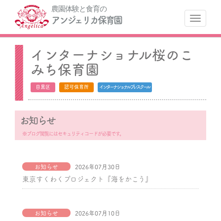
農園体験と食育の
ナ
アンジェリカ保育園
インターナショナル桜のこ
みち保育園
目黒区
認可保育所
インターナショナルプレスクール
お知らせ
※ブログ閲覧にはセキュリティコードが必要です。
お知らせ
2026年07月30日
東京すくわくプロジェクト『海をかこう』
お知らせ
2026年07月10日