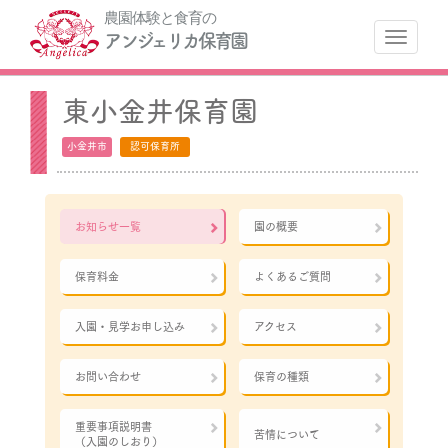
農園体験と食育の
ナ
アンジェリカ保育園
東小金井保育園
小金井市
認可保育所
お知らせ一覧
園の概要
保育料金
よくあるご質問
入園・見学お申し込み
アクセス
お問い合わせ
保育の種類
重要事項説明書
苦情について
（入園のしおり）