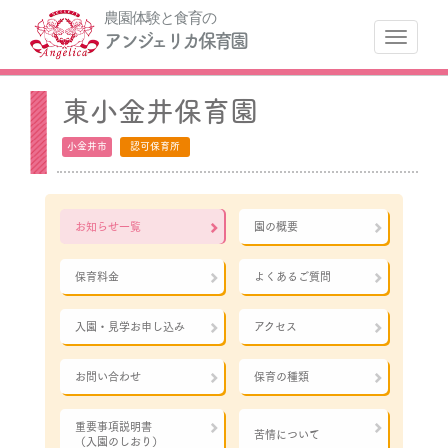
農園体験と食育の
ナ
アンジェリカ保育園
東小金井保育園
小金井市
認可保育所
お知らせ一覧
園の概要
保育料金
よくあるご質問
入園・見学お申し込み
アクセス
お問い合わせ
保育の種類
重要事項説明書
苦情について
（入園のしおり）