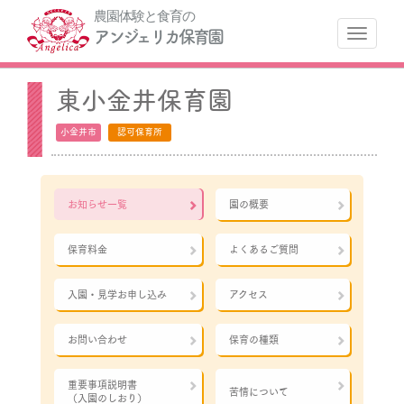
農園体験と食育の
ナ
アンジェリカ保育園
東小金井保育園
小金井市
認可保育所
お知らせ一覧
園の概要
保育料金
よくあるご質問
入園・見学お申し込み
アクセス
お問い合わせ
保育の種類
重要事項説明書
苦情について
（入園のしおり）