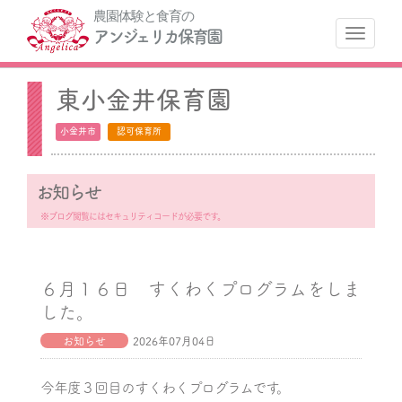
農園体験と食育の
ナ
アンジェリカ保育園
東小金井保育園
小金井市
認可保育所
お知らせ
※ブログ閲覧にはセキュリティコードが必要です。
６月１６日 すくわくプログラムをしま
した。
お知らせ
2026年07月04日
今年度３回目のすくわくプログラムです。