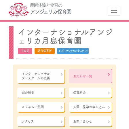
農園体験と食育の
ナ
アンジェリカ保育園
インターナショナルアンジ
ェリカ月島保育園
中央区
認可保育所
インターナショナルプレスクール
インターナショナル
お知らせ一覧
プレスクールの概要
園の概要
保育料金
よくあるご質問
入園・見学お申し込み
アクセス
お問い合わせ