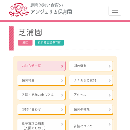
農園体験と食育の
ナ
アンジェリカ保育園
芝浦園
港区
東京都認証保育所
お知らせ一覧
園の概要
保育料金
よくあるご質問
入園・見学お申し込み
アクセス
お問い合わせ
保育の種類
重要事項説明書
苦情について
（入園のしおり）