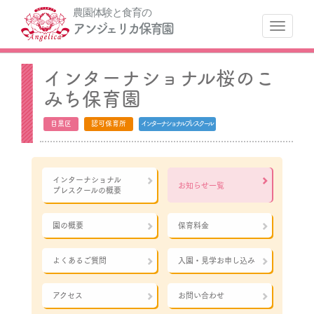
農園体験と食育の
ナ
アンジェリカ保育園
インターナショナル桜のこ
みち保育園
目黒区
認可保育所
インターナショナルプレスクール
インターナショナル
お知らせ一覧
プレスクールの概要
園の概要
保育料金
よくあるご質問
入園・見学お申し込み
アクセス
お問い合わせ