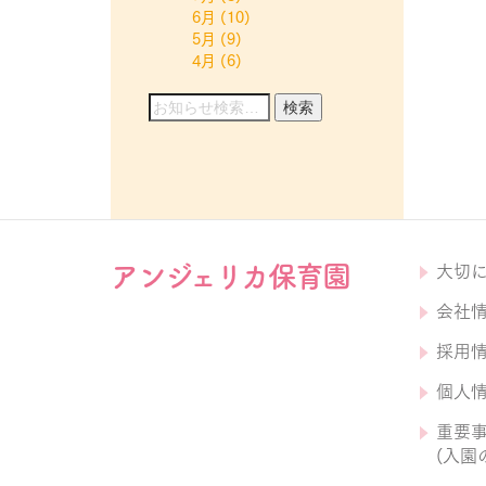
6月
(10)
5月
(9)
4月
(6)
アンジェリカ保育園
大切
会社
採用
個人
重要
(入園