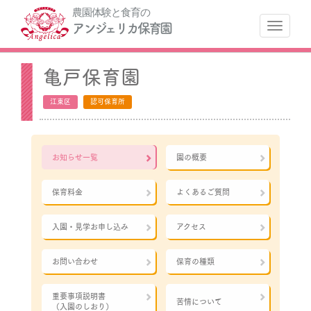
農園体験と食育の
ナ
アンジェリカ保育園
亀戸保育園
江東区
認可保育所
お知らせ一覧
園の概要
保育料金
よくあるご質問
入園・見学お申し込み
アクセス
お問い合わせ
保育の種類
重要事項説明書
苦情について
（入園のしおり）