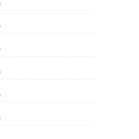
）
）
）
）
）
）