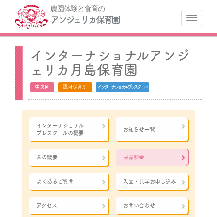
農園体験と食育の
ナ
アンジェリカ保育園
インターナショナルアンジ
ェリカ月島保育園
中央区
認可保育所
インターナショナルプレスクール
インターナショナル
お知らせ一覧
プレスクールの概要
園の概要
保育料金
よくあるご質問
入園・見学お申し込み
アクセス
お問い合わせ