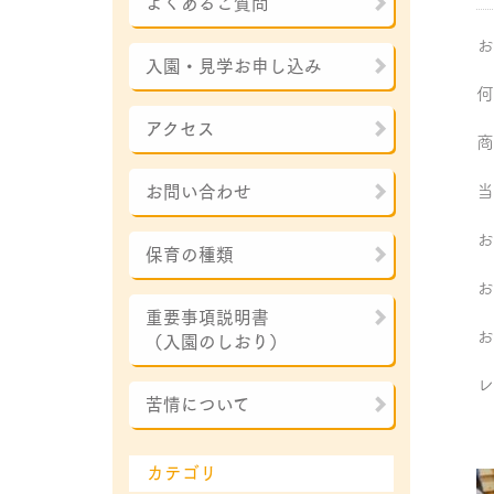
よくあるご質問
お
入園・見学お申し込み
何
アクセス
商
当
お問い合わせ
お
保育の種類
お
重要事項説明書
お
（入園のしおり）
レ
苦情について
カテゴリ