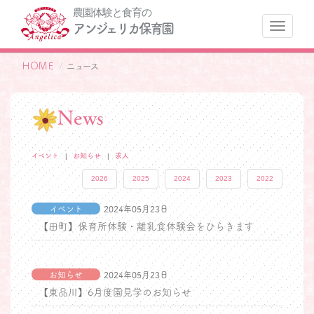
農園体験と食育の
ナ
アンジェリカ保育園
ＨＯＭＥ
ニュース
News
イベント
お知らせ
求人
2026
2025
2024
2023
2022
イベント
2024年05月23日
【田町】保育所体験・離乳食体験会をひらきます
お知らせ
2024年05月23日
【東品川】6月度園見学のお知らせ