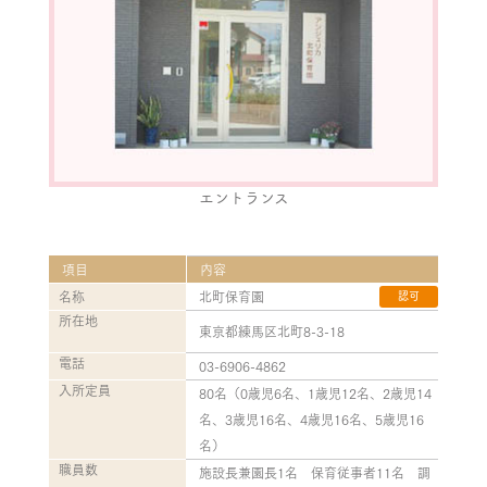
エントランス
項目
内容
名称
北町保育園
認可
所在地
東京都練馬区北町8-3-18
電話
03-6906-4862
入所定員
80名（0歳児6名、1歳児12名、2歳児14
名、3歳児16名、4歳児16名、5歳児16
名）
職員数
施設長兼園長1名 保育従事者11名 調