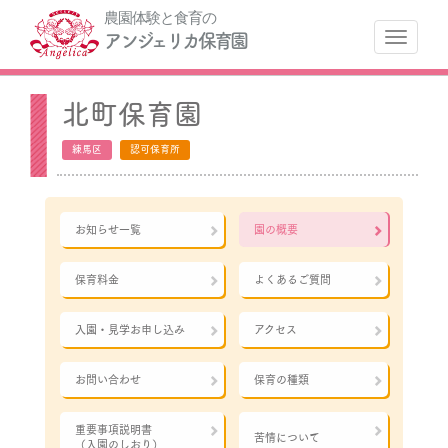
農園体験と食育の
ナ
アンジェリカ保育園
北町保育園
練馬区
認可保育所
お知らせ一覧
園の概要
保育料金
よくあるご質問
入園・見学お申し込み
アクセス
お問い合わせ
保育の種類
重要事項説明書
苦情について
（入園のしおり）