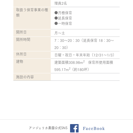
理員2名
取扱う保育事業の種
●月極保育
類
●延長保育
●一時保育
開所日
月～土
開所時間
7：30～20：30（延長保育 18：30～
20：30）
休所日
日曜・祝日・年末年始（12/31～1/3）
建物
2
建築面積308.98m
保育所使用面積
2
595.17m
（約180坪）
施設の内容
アンジェリカ農園公式SNS